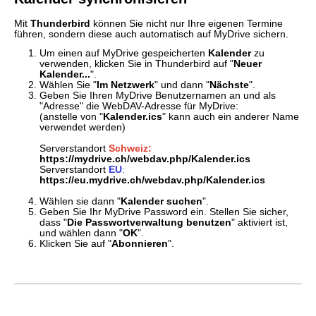
Mit
Thunderbird
können Sie nicht nur Ihre eigenen Termine
führen, sondern diese auch automatisch auf MyDrive sichern.
Um einen auf MyDrive gespeicherten
Kalender
zu
verwenden, klicken Sie in Thunderbird auf "
Neuer
Kalender...
".
Wählen Sie "
Im Netzwerk
" und dann "
Nächste
".
Geben Sie Ihren MyDrive Benutzernamen an und als
"Adresse" die WebDAV-Adresse für MyDrive:
(anstelle von "
Kalender.ics
" kann auch ein anderer Name
verwendet werden)
Serverstandort
Schweiz:
https://mydrive.ch/webdav.php/Kalender.ics
Serverstandort
EU
:
https://eu.mydrive.ch/webdav.php/Kalender.ics
Wählen sie dann "
Kalender suchen
".
Geben Sie Ihr MyDrive Password ein. Stellen Sie sicher,
dass "
Die Passwortverwaltung benutzen
" aktiviert ist,
und wählen dann "
OK
".
Klicken Sie auf "
Abonnieren
".