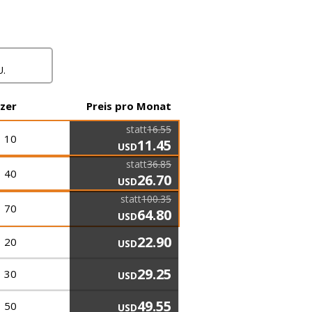
U.
tzer
Preis pro Monat
statt
16.55
10
11.45
USD
statt
36.85
40
26.70
USD
statt
100.35
70
64.80
USD
22.90
20
USD
29.25
30
USD
49.55
50
USD