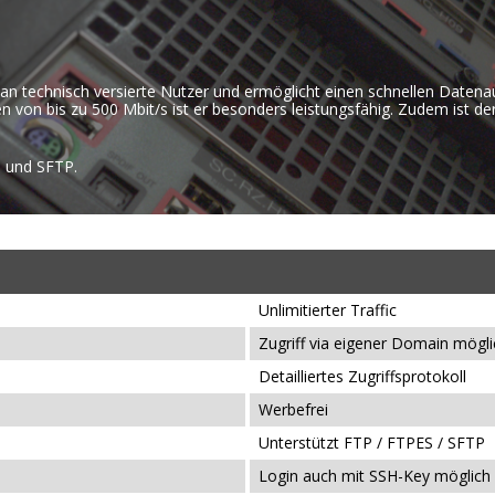
h an technisch versierte Nutzer und ermöglicht einen schnellen Daten
 von bis zu 500 Mbit/s ist er besonders leistungsfähig. Zudem ist der
S und SFTP.
Unlimitierter Traffic
Zugriff via eigener Domain mögli
Detailliertes Zugriffsprotokoll
Werbefrei
Unterstützt FTP / FTPES / SFTP
Login auch mit SSH-Key möglich