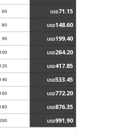
71.15
60
USD
148.60
80
USD
199.40
90
USD
264.20
100
USD
417.85
120
USD
533.45
140
USD
772.20
160
USD
876.35
180
USD
991.90
200
USD