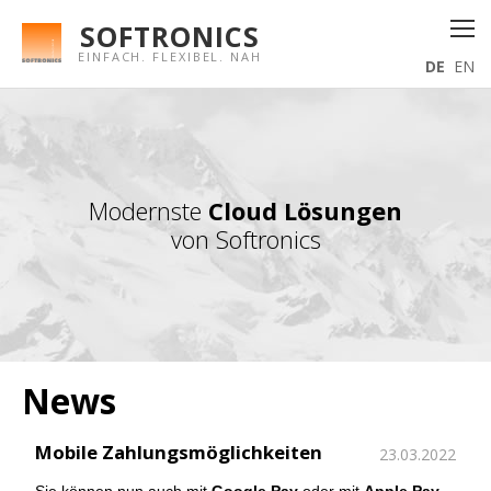
SOFTRONICS
EINFACH. FLEXIBEL. NAH
DE
EN
Modernste
Cloud Lösungen
von Softronics
News
Mobile Zahlungsmöglichkeiten
23.03.2022
Sie können nun auch mit
Google Pay
oder mit
Apple Pay