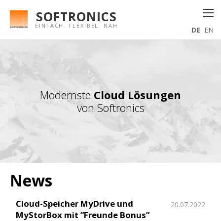
SOFTRONICS
EINFACH. FLEXIBEL. NAH
DE
EN
Modernste
Cloud Lösungen
von Softronics
News
Cloud-Speicher MyDrive und
20.07.2022
MyStorBox mit ”Freunde Bonus”