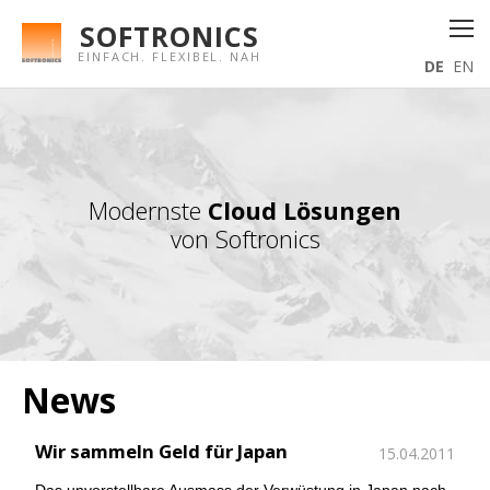
SOFTRONICS
EINFACH. FLEXIBEL. NAH
DE
EN
Modernste
Cloud Lösungen
von Softronics
News
Wir sammeln Geld für Japan
15.04.2011
Das unvorstellbare Ausmass der Verwüstung in Japan nach