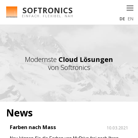
SOFTRONICS
EINFACH. FLEXIBEL. NAH
DE
EN
Modernste
Cloud Lösungen
von Softronics
News
Farben nach Mass
10.03.2021
Neu können Sie die Farben von MyDrive frei nach Ihren